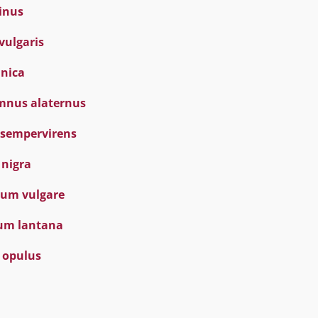
tinus
vulgaris
anica
mnus alaternus
a sempervirens
 nigra
trum vulgare
num lantana
 opulus