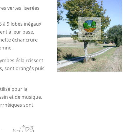
es vertes liserées
 5 à 9 lobes inégaux
tent à leur base,
 nette échancrure
tomne.
rymbes éclaircissent
ses, sont orangés puis
ilisé pour la
ssin et de musique.
iarrhéiques sont