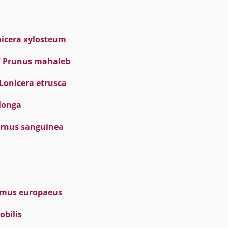
nicera xylosteum
 / Prunus mahaleb
 Lonicera etrusca
longa
ornus sanguinea
ymus europaeus
obilis