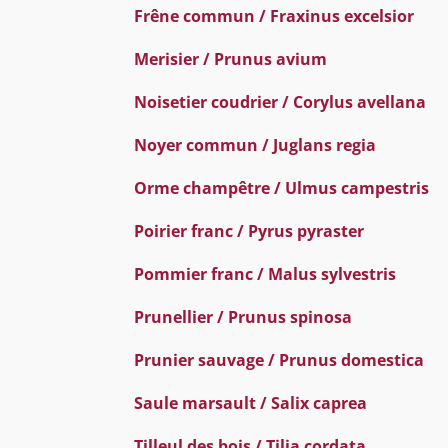
Frêne commun / Fraxinus excelsior
Merisier / Prunus avium
Noisetier coudrier / Corylus avellana
Noyer commun / Juglans regia
Orme champêtre / Ulmus campestris
Poirier franc / Pyrus pyraster
Pommier franc / Malus sylvestris
Prunellier / Prunus spinosa
Prunier sauvage / Prunus domestica
Saule marsault / Salix caprea
Tilleul des bois / Tilia cordata