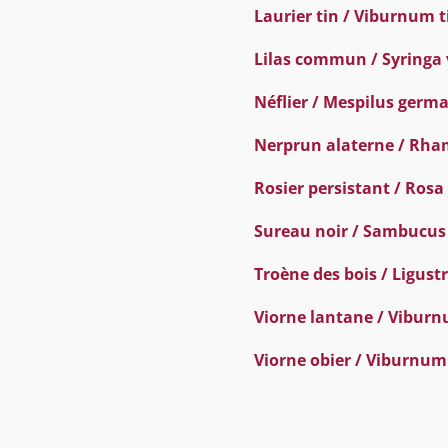
Laurier tin / Viburnum 
Lilas commun / Syringa 
Néflier / Mespilus germ
Nerprun alaterne / Rha
Rosier persistant / Ros
Sureau noir / Sambucus
Troène des bois / Ligus
Viorne lantane / Vibur
Viorne obier / Viburnum