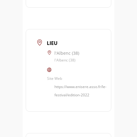
LIEU
l'Albenc (38)
l'Albenc (38)
Site Web
https://www.enisere.asso.fr/le-
festival/edition-2022