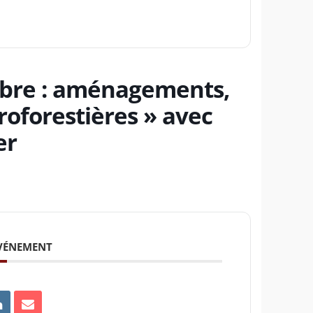
’Arbre : aménagements,
groforestières » avec
er
ÉVÉNEMENT