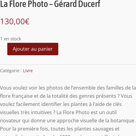
La Flore Photo – Gérard Ducerf
130,00
€
1 en stock
Ajouter au panier
quantité
de
La
Catégorie :
Livre
Flore
Photo
Vous voulez voir les photos de l’ensemble des familles de la
-
flore française et de la totalité des genres présents ? Vous
Gérard
voulez facilement identifier les plantes à l’aide de clés
Ducerf
visuelles très intuitives ? La Flore Photo est un outil
novateur qui donne une approche visuelle de la botanique.
Pour la première fois, toutes les plantes sauvages et