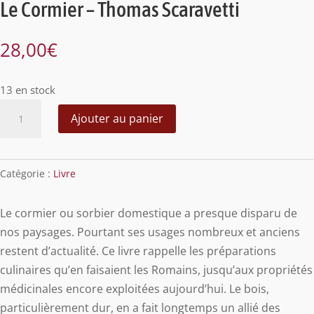
Le Cormier – Thomas Scaravetti
28,00
€
13 en stock
quantité
Ajouter au panier
de
Le
Cormier
Catégorie :
Livre
-
Thomas
Le cormier ou sorbier domestique a presque disparu de
Scaravetti
nos paysages. Pourtant ses usages nombreux et anciens
restent d’actualité. Ce livre rappelle les préparations
culinaires qu’en faisaient les Romains, jusqu’aux propriétés
médicinales encore exploitées aujourd’hui. Le bois,
particulièrement dur, en a fait longtemps un allié des