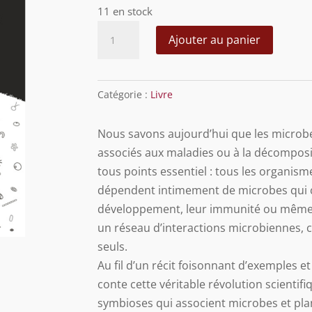
11 en stock
quantité
Ajouter au panier
de
Jamais
Seul
Catégorie :
Livre
-
Marc-
Nous savons aujourd’hui que les microbe
André
associés aux maladies ou à la décompositi
Selosse
tous points essentiel : tous les organis
dépendent intimement de microbes qui co
développement, leur immunité ou même 
un réseau d’interactions microbiennes,
seuls.
Au fil d’un récit foisonnant d’exemples e
conte cette véritable révolution scienti
symbioses qui associent microbes et plant