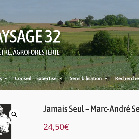
AYSAGE 32
ÊTRE, AGROFORESTERIE
s
Conseil – Expertise
Sensibilisation
Recherche
Jamais Seul – Marc-André S
24,50
€